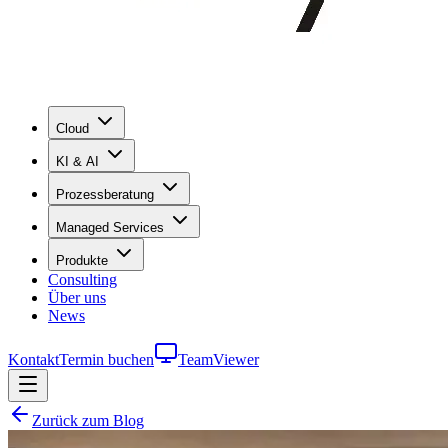
Cloud
KI & AI
Prozessberatung
Managed Services
Produkte
Consulting
Über uns
News
Kontakt
Termin buchen
TeamViewer
Zurück zum Blog