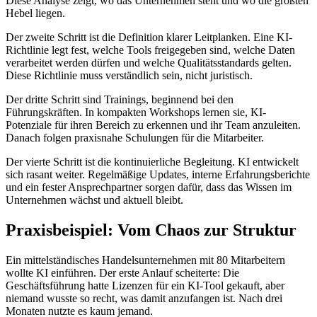
Diese Analyse zeigt, wo das Unternehmen steht und wo die größten
Hebel liegen.
Der zweite Schritt ist die Definition klarer Leitplanken. Eine KI-
Richtlinie legt fest, welche Tools freigegeben sind, welche Daten
verarbeitet werden dürfen und welche Qualitätsstandards gelten.
Diese Richtlinie muss verständlich sein, nicht juristisch.
Der dritte Schritt sind Trainings, beginnend bei den
Führungskräften. In kompakten Workshops lernen sie, KI-
Potenziale für ihren Bereich zu erkennen und ihr Team anzuleiten.
Danach folgen praxisnahe Schulungen für die Mitarbeiter.
Der vierte Schritt ist die kontinuierliche Begleitung. KI entwickelt
sich rasant weiter. Regelmäßige Updates, interne Erfahrungsberichte
und ein fester Ansprechpartner sorgen dafür, dass das Wissen im
Unternehmen wächst und aktuell bleibt.
Praxisbeispiel: Vom Chaos zur Struktur
Ein mittelständisches Handelsunternehmen mit 80 Mitarbeitern
wollte KI einführen. Der erste Anlauf scheiterte: Die
Geschäftsführung hatte Lizenzen für ein KI-Tool gekauft, aber
niemand wusste so recht, was damit anzufangen ist. Nach drei
Monaten nutzte es kaum jemand.